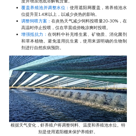
度并增加池底溶解氧含量。
覆盖养殖池并调整水位：
使用遮阳网覆盖，将养殖池水
位提升至1.4米以上，以减少炎热的影响。
调整饲喂方案：
在炎热天气减少饲料投喂量20-30%，在
高温时停止投喂，仅在早晨或傍晚凉爽时投喂。
增强抵抗力：
在饲料中补充维生素、矿物质、消化菌剂
和草本植物。避免滥用抗生素，使用来源明确的生物制
剂进行自然疾病预防。
根据天气变化，虾养殖户将调整饲料、温度和养殖池水位。特
别是使用遮阳棚来保护养殖虾。