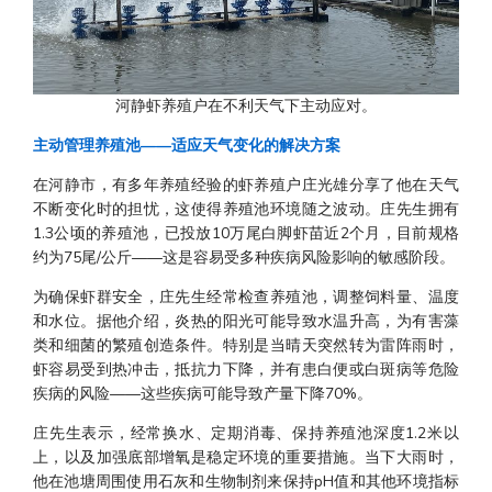
河静虾养殖户在不利天气下主动应对。
主动管理养殖池——适应天气变化的解决方案
在河静市，有多年养殖经验的虾养殖户庄光雄分享了他在天气
不断变化时的担忧，这使得养殖池环境随之波动。庄先生拥有
1.3公顷的养殖池，已投放10万尾白脚虾苗近2个月，目前规格
约为75尾/公斤——这是容易受多种疾病风险影响的敏感阶段。
为确保虾群安全，庄先生经常检查养殖池，调整饲料量、温度
和水位。据他介绍，炎热的阳光可能导致水温升高，为有害藻
类和细菌的繁殖创造条件。特别是当晴天突然转为雷阵雨时，
虾容易受到热冲击，抵抗力下降，并有患白便或白斑病等危险
疾病的风险——这些疾病可能导致产量下降70%。
庄先生表示，经常换水、定期消毒、保持养殖池深度1.2米以
上，以及加强底部增氧是稳定环境的重要措施。当下大雨时，
他在池塘周围使用石灰和生物制剂来保持pH值和其他环境指标