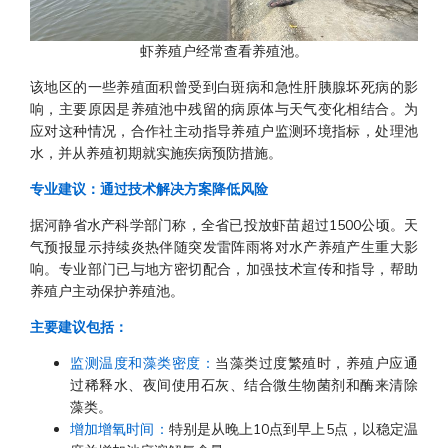
虾养殖户经常查看养殖池。
该地区的一些养殖面积曾受到白斑病和急性肝胰腺坏死病的影
响，主要原因是养殖池中残留的病原体与天气变化相结合。为
应对这种情况，合作社主动指导养殖户监测环境指标，处理池
水，并从养殖初期就实施疾病预防措施。
专业建议：通过技术解决方案降低风险
据河静省水产科学部门称，全省已投放虾苗超过1500公顷。天
气预报显示持续炎热伴随突发雷阵雨将对水产养殖产生重大影
响。专业部门已与地方密切配合，加强技术宣传和指导，帮助
养殖户主动保护养殖池。
主要建议包括：
监测温度和藻类密度：
当藻类过度繁殖时，养殖户应通
过稀释水、夜间使用石灰、结合微生物菌剂和酶来清除
藻类。
增加增氧时间：
特别是从晚上10点到早上5点，以稳定温