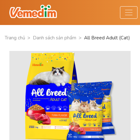
Trang chủ
>
Danh sách sản phẩm
>
All Breed Adult (Cat)