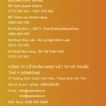
ĐƯỜNG DÂY NÓNG
BP. Kinh doanh Online
0775 009 169 – 0907 920 666
BP. Chăm sóc khách hàng
0886 890 098
Kỹ thuật thú y - BSTY. Thái Dương Đăng Khoa
0886 890 098
Kỹ thuật thủy sản - Kỹ sư Ngô Minh Luân
0919 720 090
Kỹ thuật thú cưng - Bs. Hà Tuấn Anh
0925 025 543
CÔNG TY CỔ PHẦN SXKD VẬT TƯ VÀ THUỐC
THÚ Y (VEMEDIM)
07 đường 30/4, Quận Ninh Kiều, Thành phố Cần Thơ
Mã số doanh nghiệp:
1800155195
Email:
info@vemedim.vn
vmd@vemedim.vn
Điện thoại:
0293 394 9269