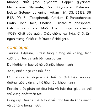
Khoáng chất (Iron glycinate, Copper glycinate,
Manganese Glycinate, Zinc Glycinate, Potassium
Iodate, Selenomethionine), Vitamin (A, D3, B1,B2, B6,
B12, PP, E (Tocopherol), Calcium D-Pantothenate,
Biotin, Acid folic, Choline), Dicalcium phosphate,
Calcium carbonate, Muối, Fructo oligo saccharide
(FOS), Chất bảo quản, Chất chống oxi hóa, Chất làm
ngon miệng, Chiết xuất Yucca Schidigera.
CÔNG DỤNG
:
Taurine, L-lysine, Lutein tăng cường đề kháng, tăng
cường thị lực và tính bền của cơ tim.
DL-Methionin bảo vệ hệ tiết niệu khỏe mạnh.
Xơ tự nhiên hạn chế búi lông.
FOS, Yucca Schidigera phát triển ổn định hệ vi sinh vật
đường ruột, giúp cho hệ tiêu hóa khỏe mạnh.
Protein thủy phân dễ tiêu hóa và hấp thu, giúp cơ thể
thú cưng phát triển tốt.
Cung cấp Omega 3 & 6 thiết yếu cho làn da khỏe mạnh
và bộ lông bóng mượt.