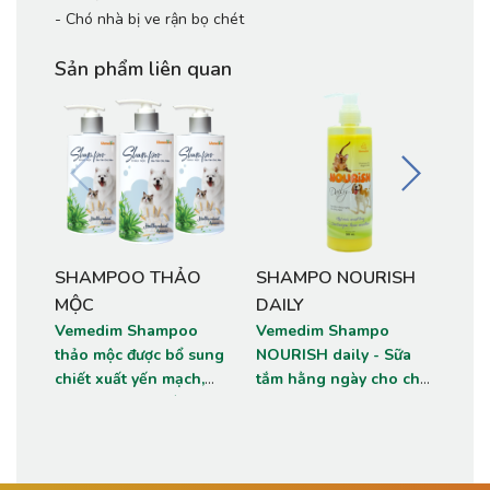
-
Chó nhà bị ve rận bọ chét
Sản phẩm liên quan
SHAMPOO THẢO
SHAMPO NOURISH
MI
MỘC
DAILY
Vem
Sha
Vemedim Shampoo
Vemedim Shampo
chất
thảo mộc được bổ sung
NOURISH daily - Sữa
hươn
chiết xuất yến mạch,
tắm hằng ngày cho chó,
sạch
nha đam, tinh dầu trà,
mèo
lông
và một số dưỡng chất
mùi 
thiên nhiên, giúp làm
giúp
mềm dịu và cân bằng độ