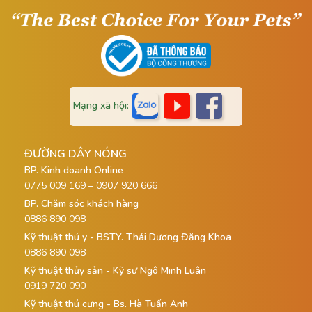
Phòn
ẩm cho da, khử mùi hôi
lông
của da lông. Giúp thú
trên
cưng của bạn có bộ
da, 
lông bóng mượt, chống
viêm
xơ rối.
ngáy
lông
Mạng xã hội:
bong
nấm 
đồng
ĐƯỜNG DÂY NÓNG
nhẫn
BP. Kinh doanh Online
0775 009 169 – 0907 920 666
BP. Chăm sóc khách hàng
0886 890 098
Kỹ thuật thú y - BSTY. Thái Dương Đăng Khoa
0886 890 098
Kỹ thuật thủy sản - Kỹ sư Ngô Minh Luân
0919 720 090
Kỹ thuật thú cưng - Bs. Hà Tuấn Anh