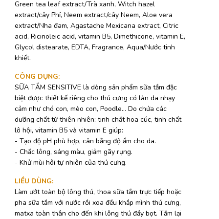
Green tea leaf extract/Trà xanh, Witch hazel
extract/cây Phỉ, Neem extract/cây Neem, Aloe vera
extract/Nha đam, Agastache Mexicana extract, Citric
acid, Ricinoleic acid, vitamin B5, Dimethicone, vitamin E,
Glycol distearate, EDTA, Fragrance, Aqua/Nước tinh
khiết.
CÔNG DỤNG
:
SỮA TẮM SENSITIVE là dòng sản phẩm sữa tắm đặc
biệt được thiết kế riêng cho thú cưng có làn da nhạy
cảm như chó con, mèo con, Poodle… Do chứa các
dưỡng chất từ thiên nhiên: tinh chất hoa cúc, tinh chất
lô hội, vitamin B5 và vitamin E giúp:
- Tạo độ pH phù hợp, cân bằng độ ẩm cho da.
- Chắc lông, sáng màu, giảm gãy rụng.
- Khử mùi hôi tự nhiên của thú cưng.
LIỀU DÙNG
:
Làm ướt toàn bộ lông thú, thoa sữa tắm trực tiếp hoặc
pha sữa tắm với nước rồi xoa đều khắp mình thú cưng,
matxa toàn thân cho đến khi lông thú đầy bọt. Tắm lại