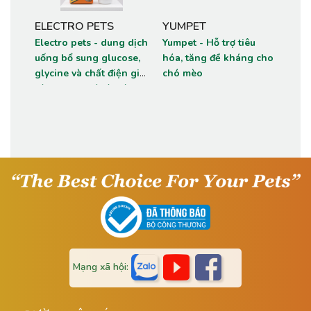
ELECTRO PETS
YUMPET
CH
Electro pets - dung dịch
Yumpet - Hỗ trợ tiêu
DOG
uống bổ sung glucose,
hóa, tăng đề kháng cho
SẴN
Chym
glycine và chất điện giải
chó mèo
Tiêu
dành cho chó và mèo
nề, 
chó.
Mạng xã hội: