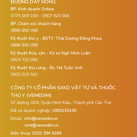
ĐƯỜNG DÂY NÓNG
BP. Kinh doanh Online
0775 009 169 – 0907 920 666
BP. Chăm sóc khách hàng
0886 890 098
Kỹ thuật thú y - BSTY. Thái Dương Đăng Khoa
0886 890 098
Kỹ thuật thủy sản - Kỹ sư Ngô Minh Luân
0919 720 090
Kỹ thuật thú cưng - Bs. Hà Tuấn Anh
0925 025 543
CÔNG TY CỔ PHẦN SXKD VẬT TƯ VÀ THUỐC
THÚ Y (VEMEDIM)
07 đường 30/4, Quận Ninh Kiều, Thành phố Cần Thơ
Mã số doanh nghiệp:
1800155195
Email:
info@vemedim.vn
vmd@vemedim.vn
Điện thoại:
0293 394 9269