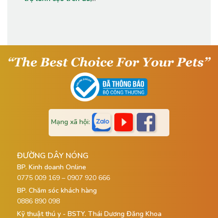
kích thích mọc lông ở
vùng da bị tổn thương.
Mạng xã hội:
ĐƯỜNG DÂY NÓNG
BP. Kinh doanh Online
0775 009 169 – 0907 920 666
BP. Chăm sóc khách hàng
0886 890 098
Kỹ thuật thú y - BSTY. Thái Dương Đăng Khoa