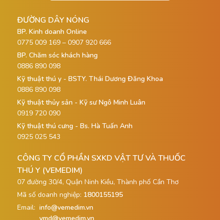
ĐƯỜNG DÂY NÓNG
BP. Kinh doanh Online
0775 009 169 – 0907 920 666
BP. Chăm sóc khách hàng
0886 890 098
Kỹ thuật thú y - BSTY. Thái Dương Đăng Khoa
0886 890 098
Kỹ thuật thủy sản - Kỹ sư Ngô Minh Luân
0919 720 090
Kỹ thuật thú cưng - Bs. Hà Tuấn Anh
0925 025 543
CÔNG TY CỔ PHẦN SXKD VẬT TƯ VÀ THUỐC
THÚ Y (VEMEDIM)
07 đường 30/4, Quận Ninh Kiều, Thành phố Cần Thơ
Mã số doanh nghiệp:
1800155195
Email:
info@vemedim.vn
vmd@vemedim.vn