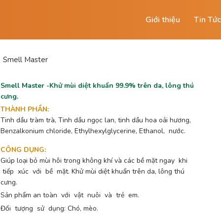
Giới thiệu
Tin Tức
Smell Master
Smell Master -Khử mùi diệt khuẩn 99.9% trên da, lông thú
cưng.
THÀNH PHẦN
:
Tinh dầu tràm trà, Tinh dầu ngọc lan, tinh dầu hoa oải hương,
Benzalkonium chloride, Ethylhexylglycerine, Ethanol, nước.
CÔNG DỤNG
:
Giúp loại bỏ mùi hôi trong không khí và các bề mặt ngay khi
tiếp xúc với bề mặt. Khử mùi diệt khuẩn trên da, lông thú
cưng.
Sản phẩm an toàn với vật nuôi và trẻ em.
Đối tượng sử dụng: Chó, mèo.