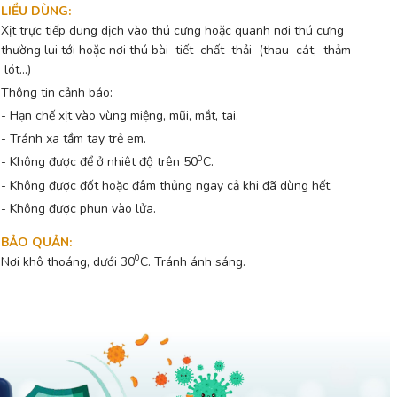
LIỀU DÙNG
:
Xịt trực tiếp dung dịch vào thú cưng hoặc quanh nơi thú cưng
thường lui tới hoặc nơi thú bài tiết chất thải (thau cát, thảm
lót…)
Thông tin cảnh báo:
- Hạn chế xịt vào vùng miệng, mũi, mắt, tai.
- Tránh xa tầm tay trẻ em.
0
- Không được để ở nhiêt độ trên 50
C.
- Không được đốt hoặc đâm thủng ngay cả khi đã dùng hết.
- Không được phun vào lửa.
BẢO QUẢN
:
0
Nơi khô thoáng, dưới 30
C. Tránh ánh sáng.