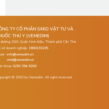
ÔNG TY CỔ PHẦN SXKD VẬT TƯ VÀ
HUỐC THÚ Y (VEMEDIM)
 đường 30/4, Quận Ninh Kiều, Thành phố Cần Thơ
 số doanh nghiệp:
1800155195
ail:
info@vemedim.vn
vmd@vemedim.vn
ện thoại:
0293 394 9269
pyright © 2020 by Vemedim. All right reserved