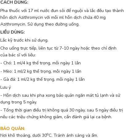
CÁCH DÙNG:
Pha thuốc với 17 ml nước đun sôi để nguội và lắc đều tạo thành
hỗn dịch Azithromycin với mỗi ml hỗn dịch chứa 40 mg
Azithromycin. Sử dụng theo đường uống.
LIỀU DÙNG:
Lắc kỹ trước khi sử dụng.
Cho uống trực tiếp, liên tục từ 7-10 ngày hoặc theo chỉ định
của bác sĩ với liều:
- Chó: 1 ml/4 kg thể trọng, mỗi ngày 1 lần
- Mèo: 1 ml/2 kg thể trọng, mỗi ngày 1 lần
- Gà đá: 1 ml/2 kg thể trọng, mỗi ngày 1 lần
Lưu ý
- Hỗn dịch sau khi pha xong bảo quản ngăn mát tủ lạnh và sử
dụng trong 5 ngày.
- Tổng thời gian điều trị không quá 30 ngày, sau 5 ngày điều trị
nếu các triệu chứng không giảm, cần đánh giá lại ca bệnh.
BẢO QUẢN
:
0
Nơi khô thoáng, dưới 30
C. Tránh ánh sáng và ẩm.