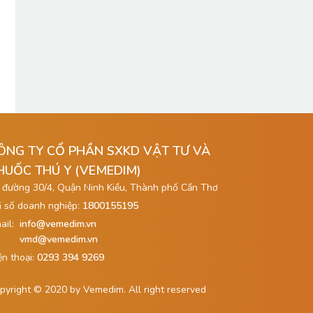
ÔNG TY CỔ PHẦN SXKD VẬT TƯ VÀ
HUỐC THÚ Y (VEMEDIM)
 đường 30/4, Quận Ninh Kiều, Thành phố Cần Thơ
 số doanh nghiệp:
1800155195
ail:
info@vemedim.vn
vmd@vemedim.vn
ện thoại:
0293 394 9269
pyright © 2020 by Vemedim. All right reserved