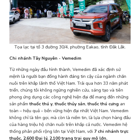
Tọa lạc tại tổ 3 đường 30/4, phường Eakao, tỉnh Đắk Lắk.
Chi nhánh Tây Nguyên - Vemedim
Từ những ngày đầu hình thành, Vemedim đã xác định sứ 
mệnh là người bạn đồng hành đáng tin cậy của ngành chăn 
nuôi trên khắp lãnh thổ Việt Nam. 
Trải qua hơn 33 năm phát 
triển, chúng tôi không ngừng nghiên cứu, sáng tạo và tiên 
phong ứng dụng các công nghệ hiện đại để mang đến những 
sản phẩm 
thuốc thú y
, 
thuốc thủy sản
, 
thuốc thú cưng
 an 
toàn – hiệu quả – bền vững hiện đại nhất Việt Nam. Vemedim 
không chỉ là tên gọi, mà còn là niềm tin, là lựa chọn hàng đầu 
của hàng triệu hộ chăn nuôi trên khắp cả nước. Vemedim hệ 
thống phân phối rộng lớn tại Việt Nam, với 
7 chi nhánh trực 
thuộc, 2.600 Đại lý, 2.100 trang trại quy mô lớn. 