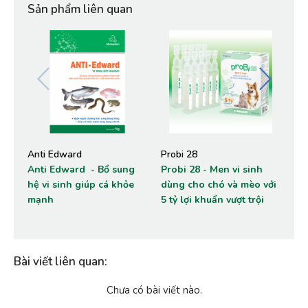
Sản phẩm liên quan
Anti Edward
Probi 28
Av
Anti Edward - Bổ sung
Probi 28 - Men vi sinh
sẵ
hệ vi sinh giúp cá khỏe
dùng cho chó và mèo với
Avi
mạnh
5 tỷ lợi khuẩn vượt trội
bệ
hó
ch
Bài viết liên quan
:
Chưa có bài viết nào.