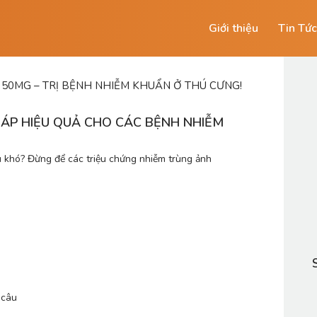
Giới thiệu
Tin Tức
50MG – TRỊ BỆNH NHIỄM KHUẨN Ở THÚ CƯNG!
HÁP HIỆU QUẢ CHO CÁC BỆNH NHIỄM
u khó? Đừng để các triệu chứng nhiễm trùng ảnh 
 câu