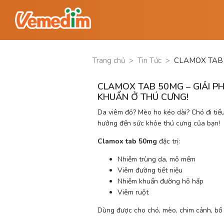
Trang chủ
>
Tin Tức
>
CLAMOX TAB 
CLAMOX TAB 50MG – GIẢI P
KHUẨN Ở THÚ CƯNG!
Da viêm đỏ? Mèo ho kéo dài? Chó đi tiể
hưởng đến sức khỏe thú cưng của bạn!
Clamox tab 50mg
 đặc trị:
Nhiễm trùng da, mô mềm
Viêm đường tiết niệu
Nhiễm khuẩn đường hô hấp
Viêm ruột
Dùng được cho chó, mèo, chim cảnh, bồ