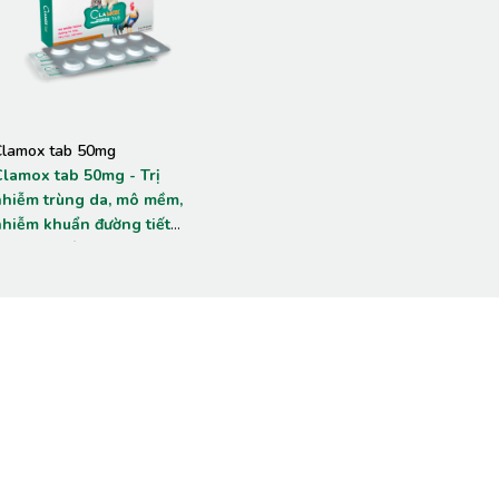
Clamox tab 50mg
Clamox tab 50mg - Trị
nhiễm trùng da, mô mềm,
nhiễm khuẩn đường tiết
iệu, hô hấp, viêm ruột trên
hó, mèo, chim cảnh, bồ câu.