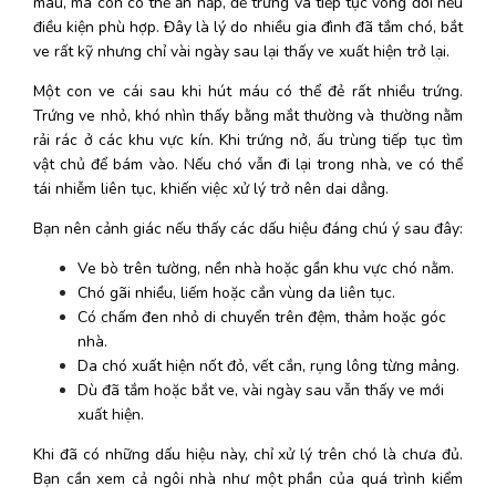
máu, mà còn có thể ẩn nấp, đẻ trứng và tiếp tục vòng đời nếu 
điều kiện phù hợp. Đây là lý do nhiều gia đình đã tắm chó, bắt 
ve rất kỹ nhưng chỉ vài ngày sau lại thấy ve xuất hiện trở lại. 
Một con ve cái sau khi hút máu có thể đẻ rất nhiều trứng. 
Trứng ve nhỏ, khó nhìn thấy bằng mắt thường và thường nằm 
rải rác ở các khu vực kín. Khi trứng nở, ấu trùng tiếp tục tìm 
vật chủ để bám vào. Nếu chó vẫn đi lại trong nhà, ve có thể 
tái nhiễm liên tục, khiến việc xử lý trở nên dai dẳng. 
Bạn nên cảnh giác nếu thấy các dấu hiệu đáng chú ý sau đây:
Ve bò trên tường, nền nhà hoặc gần khu vực chó nằm.
Chó gãi nhiều, liếm hoặc cắn vùng da liên tục.
Có chấm đen nhỏ di chuyển trên đệm, thảm hoặc góc 
nhà.
Da chó xuất hiện nốt đỏ, vết cắn, rụng lông từng mảng.
Dù đã tắm hoặc bắt ve, vài ngày sau vẫn thấy ve mới 
xuất hiện.
Khi đã có những dấu hiệu này, chỉ xử lý trên chó là chưa đủ. 
Bạn cần xem cả ngôi nhà như một phần của quá trình kiểm 