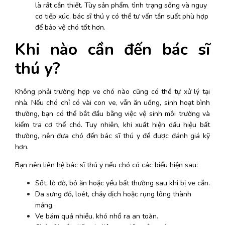
là rất cần thiết. Tùy sản phẩm, tình trạng sống và nguy 
cơ tiếp xúc, bác sĩ thú y có thể tư vấn tần suất phù hợp 
để bảo vệ chó tốt hơn. 
Khi nào cần đến bác sĩ 
thú y?
Không phải trường hợp ve chó nào cũng có thể tự xử lý tại 
nhà. Nếu chó chỉ có vài con ve, vẫn ăn uống, sinh hoạt bình 
thường, bạn có thể bắt đầu bằng việc vệ sinh môi trường và 
kiểm tra cơ thể chó. Tuy nhiên, khi xuất hiện dấu hiệu bất 
thường, nên đưa chó đến bác sĩ thú y để được đánh giá kỹ 
hơn. 
Bạn nên liên hệ bác sĩ thú y nếu chó có các biểu hiện sau:
Sốt, lờ đờ, bỏ ăn hoặc yếu bất thường sau khi bị ve cắn.
Da sưng đỏ, loét, chảy dịch hoặc rụng lông thành 
mảng.
Ve bám quá nhiều, khó nhổ ra an toàn.