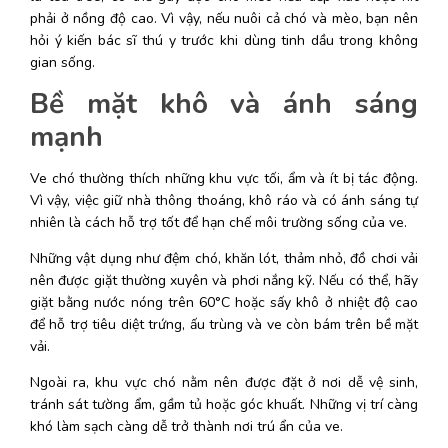
phải ở nồng độ cao. Vì vậy, nếu nuôi cả chó và mèo, bạn nên 
hỏi ý kiến bác sĩ thú y trước khi dùng tinh dầu trong không 
gian sống. 
Bề mặt khô và ánh sáng 
mạnh
Ve chó thường thích những khu vực tối, ẩm và ít bị tác động. 
Vì vậy, việc giữ nhà thông thoáng, khô ráo và có ánh sáng tự 
nhiên là cách hỗ trợ tốt để hạn chế môi trường sống của ve. 
Những vật dụng như đệm chó, khăn lót, thảm nhỏ, đồ chơi vải 
nên được giặt thường xuyên và phơi nắng kỹ. Nếu có thể, hãy 
giặt bằng nước nóng trên 60°C hoặc sấy khô ở nhiệt độ cao 
để hỗ trợ tiêu diệt trứng, ấu trùng và ve còn bám trên bề mặt 
vải. 
Ngoài ra, khu vực chó nằm nên được đặt ở nơi dễ vệ sinh, 
tránh sát tường ẩm, gầm tủ hoặc góc khuất. Những vị trí càng 
khó làm sạch càng dễ trở thành nơi trú ẩn của ve. 