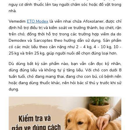
nguy cơ dính thuốc lên tay người chăm sóc hoặc đồ vật trong 
nhà. 
Vemedim 
ETO Modex
 là viên nhai chứa Afoxolaner, được chỉ 
định hỗ trợ điều trị và kiểm soát ve trưởng thành, bọ chét, rận 
trên chó; đồng thời hỗ trợ trong các trường hợp viêm da do 
Demodex và Sarcoptes theo hướng dẫn sử dụng. Sản phẩm 
có các mức liều theo cân nặng như 2 - 4 kg, 4 - 10 kg, 10 - 
25 kg và trên 25 kg, giúp người nuôi dễ chọn đúng loại hơn. 
Dù dùng bất kỳ sản phẩm nào, bạn vẫn cần đọc kỹ nhãn, 
dùng đúng liều và không tự ý tăng liều. Với chó con dưới 8 
tuần tuổi, chó đang mang thai, đang cho con bú, có bệnh nền 
hoặc đang dùng thuốc khác, nên hỏi bác sĩ thú y trước khi sử 
dụng. 