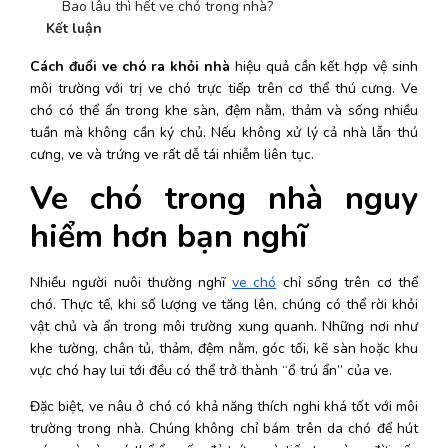
    Bao lâu thì hết ve chó trong nhà?
Kết luận
Cách đuổi ve chó ra khỏi nhà 
hiệu quả cần kết hợp vệ sinh 
môi trường với trị ve chó trực tiếp trên cơ thể thú cưng. Ve 
chó có thể ẩn trong khe sàn, đệm nằm, thảm và sống nhiều 
tuần mà không cần ký chủ. Nếu không xử lý cả nhà lẫn thú 
cưng, ve và trứng ve rất dễ tái nhiễm liên tục.
Ve chó trong nhà nguy 
hiểm hơn bạn nghĩ
Nhiều người nuôi thường nghĩ 
ve chó
 chỉ sống trên cơ thể 
chó. Thực tế, khi số lượng ve tăng lên, chúng có thể rời khỏi 
vật chủ và ẩn trong môi trường xung quanh. Những nơi như 
khe tường, chân tủ, thảm, đệm nằm, góc tối, kẽ sàn hoặc khu 
vực chó hay lui tới đều có thể trở thành “ổ trú ẩn” của ve. 
Đặc biệt, ve nâu ở chó có khả năng thích nghi khá tốt với môi 
trường trong nhà. Chúng không chỉ bám trên da chó để hút 