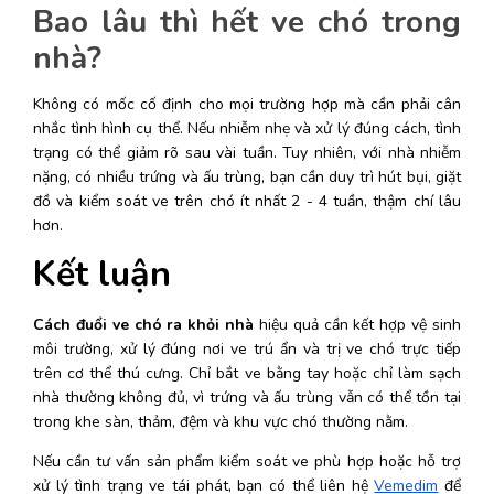
Bao lâu thì hết ve chó trong 
nhà?
Không có mốc cố định cho mọi trường hợp mà cần phải cân 
nhắc tình hình cụ thể.
 Nếu nhiễm nhẹ và xử lý đúng cách, tình 
trạng có thể giảm rõ sau vài tuần. Tuy nhiên, với nhà nhiễm 
nặng, có nhiều trứng và ấu trùng, bạn cần duy trì hút bụi, giặt 
đồ và kiểm soát ve trên chó ít nhất 2 - 4 tuần, thậm chí lâu 
hơn. 
Kết luận
Cách đuổi ve chó ra khỏi nhà
 hiệu quả cần kết hợp vệ sinh 
môi trường, xử lý đúng nơi ve trú ẩn và trị ve chó trực tiếp 
trên cơ thể thú cưng. Chỉ bắt ve bằng tay hoặc chỉ làm sạch 
nhà thường không đủ, vì trứng và ấu trùng vẫn có thể tồn tại 
trong khe sàn, thảm, đệm và khu vực chó thường nằm.
Nếu cần tư vấn sản phẩm kiểm soát ve phù hợp hoặc hỗ trợ 
xử lý tình trạng ve tái phát, bạn có thể liên hệ 
Vemedim
 để 