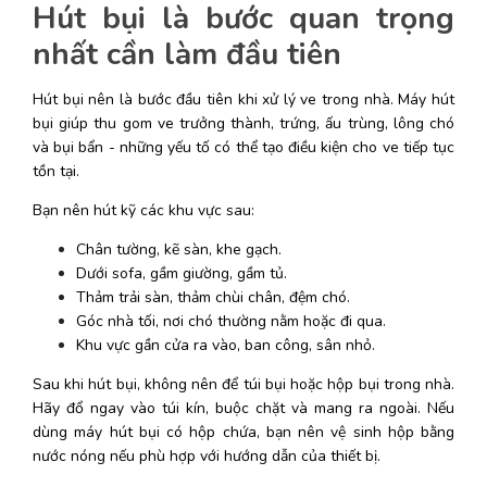
Hút bụi là bước quan trọng 
nhất cần làm đầu tiên
Hút bụi nên là bước đầu tiên khi xử lý ve trong nhà. Máy hút 
bụi giúp thu gom ve trưởng thành, trứng, ấu trùng, lông chó 
và bụi bẩn - những yếu tố có thể tạo điều kiện cho ve tiếp tục 
tồn tại. 
Bạn nên hút kỹ các khu vực sau:
Chân tường, kẽ sàn, khe gạch.
Dưới sofa, gầm giường, gầm tủ.
Thảm trải sàn, thảm chùi chân, đệm chó.
Góc nhà tối, nơi chó thường nằm hoặc đi qua.
Khu vực gần cửa ra vào, ban công, sân nhỏ.
Sau khi hút bụi, không nên để túi bụi hoặc hộp bụi trong nhà. 
Hãy đổ ngay vào túi kín, buộc chặt và mang ra ngoài. Nếu 
dùng máy hút bụi có hộp chứa, bạn nên vệ sinh hộp bằng 
nước nóng nếu phù hợp với hướng dẫn của thiết bị. 