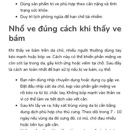
Dùng sản phẩm trị ve phù hợp theo cân nặng và tình 
trạng sức khỏe.
Duy trì lịch phòng ngừa để hạn chế tái nhiễm.
Nhổ ve đúng cách khi thấy ve 
bám
Khi thấy ve bám trên da chó, nhiều người thường dùng tay 
kéo mạnh hoặc bóp ve. Cách này có thể khiến phần miệng ve 
còn sót lại trong da, gây kích ứng hoặc viêm tại chỗ. Sau đây 
là cách an toàn nhất để bạn xử lý nếu bị ve bám, cụ thể:
Bạn nên dùng nhíp chuyên dụng hoặc dụng cụ gắp ve. 
Đặt đầu nhíp sát da chó, kẹp vào phần gần miệng ve 
rồi kéo ra từ từ, chắc tay. Không bóp mạnh vào thân ve 
vì có thể làm ve tiết dịch vào vết cắn. 
Sau khi lấy ve ra, hãy sát trùng vùng da bị cắn bằng 
dung dịch phù hợp cho thú cưng. Theo dõi trong 7 - 10 
ngày nếu vùng da đó sưng đỏ, có mủ, chó đau nhiều 
hoặc liên tục gãi cắn. 