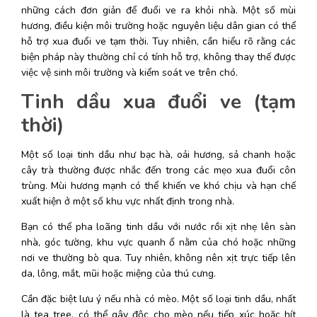
những cách đơn giản để đuổi ve ra khỏi nhà. Một số mùi 
hương, điều kiện môi trường hoặc nguyên liệu dân gian có thể 
hỗ trợ xua đuổi ve tạm thời. Tuy nhiên, cần hiểu rõ rằng các 
biện pháp này thường chỉ có tính hỗ trợ, không thay thế được 
việc vệ sinh môi trường và kiểm soát ve trên chó. 
Tinh dầu xua đuổi ve (tạm 
thời)
Một số loại tinh dầu như bạc hà, oải hương, sả chanh hoặc 
cây trà thường được nhắc đến trong các mẹo xua đuổi côn 
trùng. Mùi hương mạnh có thể khiến ve khó chịu và hạn chế 
xuất hiện ở một số khu vực nhất định trong nhà. 
Bạn có thể pha loãng tinh dầu với nước rồi xịt nhẹ lên sàn 
nhà, góc tường, khu vực quanh ổ nằm của chó hoặc những 
nơi ve thường bò qua. Tuy nhiên, không nên xịt trực tiếp lên 
da, lông, mắt, mũi hoặc miệng của thú cưng. 
Cần đặc biệt lưu ý nếu nhà có mèo. Một số loại tinh dầu, nhất 
là tea tree, có thể gây độc cho mèo nếu tiếp xúc hoặc hít 