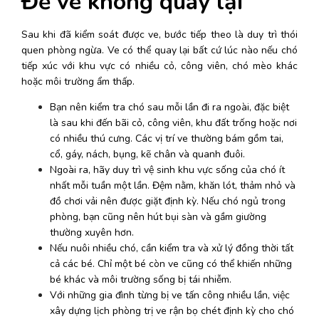
Để ve không quay lại
Sau khi đã kiểm soát được ve, bước tiếp theo là duy trì thói 
quen phòng ngừa. Ve có thể quay lại bất cứ lúc nào nếu chó 
tiếp xúc với khu vực có nhiều cỏ, công viên, chó mèo khác 
hoặc môi trường ẩm thấp. 
Bạn nên kiểm tra chó sau mỗi lần đi ra ngoài, đặc biệt 
là sau khi đến bãi cỏ, công viên, khu đất trống hoặc nơi 
có nhiều thú cưng. Các vị trí ve thường bám gồm tai, 
cổ, gáy, nách, bụng, kẽ chân và quanh đuôi. 
Ngoài ra, hãy duy trì vệ sinh khu vực sống của chó ít 
nhất mỗi tuần một lần. Đệm nằm, khăn lót, thảm nhỏ và 
đồ chơi vải nên được giặt định kỳ. Nếu chó ngủ trong 
phòng, bạn cũng nên hút bụi sàn và gầm giường 
thường xuyên hơn. 
Nếu nuôi nhiều chó, cần kiểm tra và xử lý đồng thời tất 
cả các bé. Chỉ một bé còn ve cũng có thể khiến những 
bé khác và môi trường sống bị tái nhiễm. 
Với những gia đình từng bị ve tấn công nhiều lần, việc 
xây dựng lịch phòng trị ve rận bọ chét định kỳ cho chó 