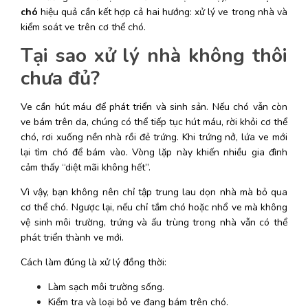
chó
 hiệu quả cần kết hợp cả hai hướng: xử lý ve trong nhà và 
kiểm soát ve trên cơ thể chó. 
Tại sao xử lý nhà không thôi 
chưa đủ?
Ve cần hút máu để phát triển và sinh sản. Nếu chó vẫn còn 
ve bám trên da, chúng có thể tiếp tục hút máu, rời khỏi cơ thể 
chó, rơi xuống nền nhà rồi đẻ trứng. Khi trứng nở, lứa ve mới 
lại tìm chó để bám vào. Vòng lặp này khiến nhiều gia đình 
cảm thấy “diệt mãi không hết”. 
Vì vậy, bạn không nên chỉ tập trung lau dọn nhà mà bỏ qua 
cơ thể chó. Ngược lại, nếu chỉ tắm chó hoặc nhổ ve mà không 
vệ sinh môi trường, trứng và ấu trùng trong nhà vẫn có thể 
phát triển thành ve mới. 
Cách làm đúng là xử lý đồng thời:
Làm sạch môi trường sống.
Kiểm tra và loại bỏ ve đang bám trên chó.