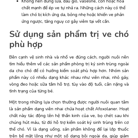
Không nên dùng lửa, dầu gió, vaseline, cồn hoặc hóa 
chất mạnh để ép ve tự nhả ra. Những cách này có thể 
làm chó bị kích ứng da, bỏng nhẹ hoặc khiến ve phản 
ứng ngược, tăng nguy cơ gây viêm tại vết cắn. 
Sử dụng sản phẩm trị ve chó 
phù hợp
Bên cạnh vệ sinh nhà và nhổ ve đúng cách, người nuôi nên 
tìm hiểu thêm về các sản phẩm phòng trị ký sinh trùng ngoài 
da cho chó để có hướng kiểm soát phù hợp hơn. Nhóm sản 
phẩm này có nhiều dạng khác nhau như viên nhai, nhỏ gáy, 
vòng đeo hoặc sữa tắm hỗ trợ, tùy vào độ tuổi, cân nặng và 
tình trạng của từng bé. 
Một trong những lựa chọn thường được người nuôi quan tâm 
là sản phẩm dạng viên nhai chứa hoạt chất Afoxolaner. Hoạt 
chất này tác động lên hệ thần kinh của ve, bọ chét sau khi 
chúng hút máu, từ đó hỗ trợ kiểm soát ký sinh trùng trên cơ 
thể chó. Vì là dạng uống, sản phẩm không để lại lớp thuốc 
trên bề mặt lông như một số dạng bôi ngoài da, giúp giảm 