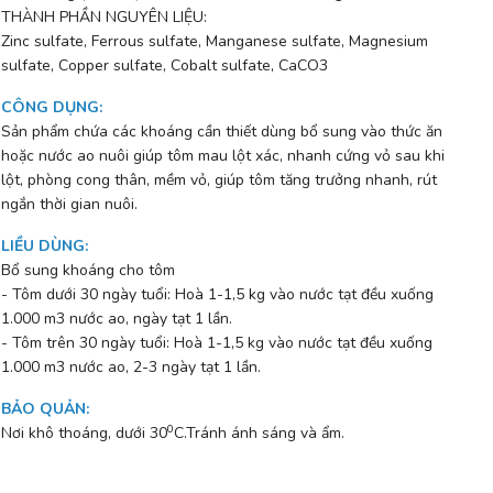
THÀNH PHẦN NGUYÊN LIỆU:
Zinc sulfate, Ferrous sulfate, Manganese sulfate, Magnesium
sulfate, Copper sulfate, Cobalt sulfate, CaCO3
CÔNG DỤNG
:
Sản phẩm chứa các khoáng cần thiết dùng bổ sung vào thức ăn
hoặc nước ao nuôi giúp tôm mau lột xác, nhanh cứng vỏ sau khi
lột, phòng cong thân, mềm vỏ, giúp tôm tăng trưởng nhanh, rút
ngắn thời gian nuôi.
LIỀU DÙNG
:
Bổ sung khoáng cho tôm
- Tôm dưới 30 ngày tuổi: Hoà 1-1,5 kg vào nước tạt đều xuống
1.000 m3 nước ao, ngày tạt 1 lần.
- Tôm trên 30 ngày tuổi: Hoà 1-1,5 kg vào nước tạt đều xuống
1.000 m3 nước ao, 2-3 ngày tạt 1 lần.
BẢO QUẢN
:
0
Nơi khô thoáng, dưới 30
C.Tránh ánh sáng và ẩm.