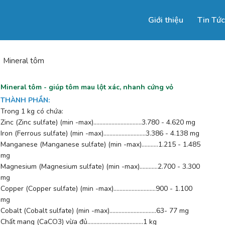
Giới thiệu
Tin Tức
Mineral tôm
Mineral tôm - giúp tôm mau lột xác, nhanh cứng vỏ
THÀNH PHẦN
:
Trong 1 kg có chứa:
Zinc (Zinc sulfate) (min -max)……..................…..…3.780 - 4.620 mg
Iron (Ferrous sulfate) (min -max)..……....................3.386 - 4.138 mg
Manganese (Manganese sulfate) (min -max)...........1.215 - 1.485
mg
Magnesium (Magnesium sulfate) (min -max)….........2.700 - 3.300
mg
Copper (Copper sulfate) (min -max)..…....…................900 - 1.100
mg
Cobalt (Cobalt sulfate) (min -max)….…….....................63- 77 mg
Chất mang (CaCO3) vừa đủ........…….......................1 kg