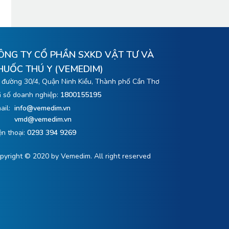
ÔNG TY CỔ PHẦN SXKD VẬT TƯ VÀ
HUỐC THÚ Y (VEMEDIM)
 đường 30/4, Quận Ninh Kiều, Thành phố Cần Thơ
 số doanh nghiệp:
1800155195
ail:
info@vemedim.vn
vmd@vemedim.vn
ện thoại:
0293 394 9269
pyright © 2020 by Vemedim. All right reserved