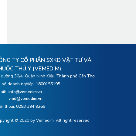
ÔNG TY CỔ PHẦN SXKD VẬT TƯ VÀ
HUỐC THÚ Y (VEMEDIM)
 đường 30/4, Quận Ninh Kiều, Thành phố Cần Thơ
 số doanh nghiệp:
1800155195
ail:
info@vemedim.vn
vmd@vemedim.vn
ện thoại:
0293 394 9269
pyright © 2020 by Vemedim. All right reserved