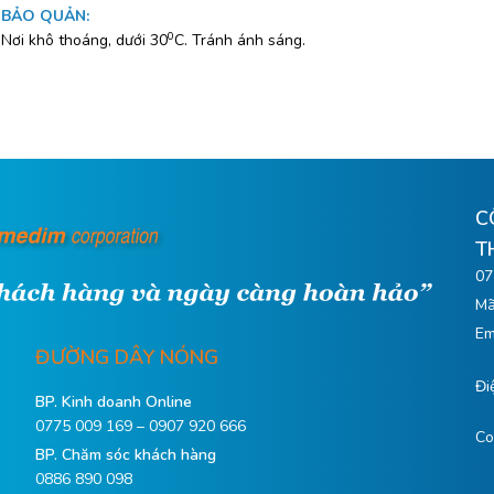
BẢO QUẢN
:
0
Nơi khô thoáng, dưới 30
C. Tránh ánh sáng.
C
T
07
Mã
Em
ĐƯỜNG DÂY NÓNG
Đi
BP. Kinh doanh Online
0775 009 169 – 0907 920 666
Co
BP. Chăm sóc khách hàng
0886 890 098