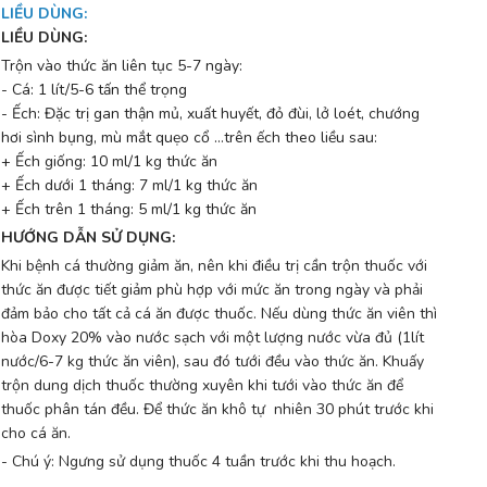
LIỀU DÙNG
:
LIỀU DÙNG:
Trộn vào thức ăn liên tục 5-7 ngày:
- Cá: 1 lít/5-6 tấn thể trọng
- Ếch: Đặc trị gan thận mủ, xuất huyết, đỏ đùi, lở loét, chướng
hơi sình bụng, mù mắt quẹo cổ …trên ếch theo liều sau:
+ Ếch giống: 10 ml/1 kg thức ăn
+ Ếch dưới 1 tháng: 7 ml/1 kg thức ăn
+ Ếch trên 1 tháng: 5 ml/1 kg thức ăn
HƯỚNG DẪN SỬ DỤNG:
Khi bệnh cá thường giảm ăn, nên khi điều trị cần trộn thuốc với
thức ăn được tiết giảm phù hợp với mức ăn trong ngày và phải
đảm bảo cho tất cả cá ăn được thuốc. Nếu dùng thức ăn viên thì
hòa Doxy 20% vào nước sạch với một lượng nước vừa đủ (1lít
nước/6-7 kg thức ăn viên), sau đó tưới đều vào thức ăn. Khuấy
trộn dung dịch thuốc thường xuyên khi tưới vào thức ăn để
thuốc phân tán đều. Để thức ăn khô tự nhiên 30 phút trước khi
cho cá ăn.
- Chú ý: Ngưng sử dụng thuốc 4 tuần trước khi thu hoạch.