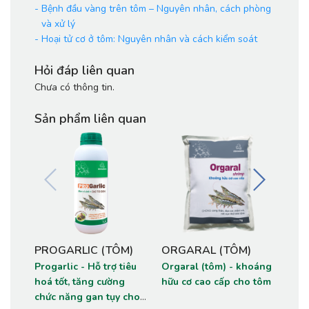
-
Bệnh đầu vàng trên tôm – Nguyên nhân, cách phòng
và xử lý
-
Hoại tử cơ ở tôm: Nguyên nhân và cách kiểm soát
Hỏi đáp liên quan
Chưa có thông tin.
Sản phẩm liên quan
PROGARLIC (TÔM)
ORGARAL (TÔM)
HEP
Progarlic - Hỗ trợ tiêu
Orgaral (tôm) - khoáng
Hepa
hoá tốt, tăng cường
hữu cơ cao cấp cho tôm
trợ 
chức năng gan tụy cho
gan,