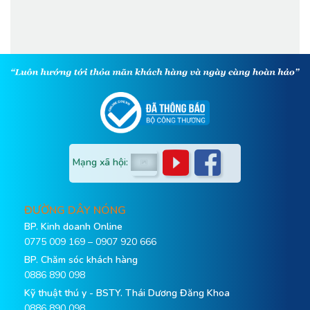
tôm.
mạnh
Mạng xã hội:
ĐƯỜNG DÂY NÓNG
BP. Kinh doanh Online
0775 009 169 – 0907 920 666
BP. Chăm sóc khách hàng
0886 890 098
Kỹ thuật thú y - BSTY. Thái Dương Đăng Khoa
0886 890 098