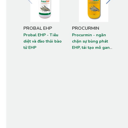
PROBAL EHP
PROCURMIN
VS
Probal EHP - Tiêu
Procurmin - ngăn
VS 
diệt và đào thải bào
chặn sự bùng phát
sin
tử EHP
EHP, tái tạo mô gan
nướ
tụy