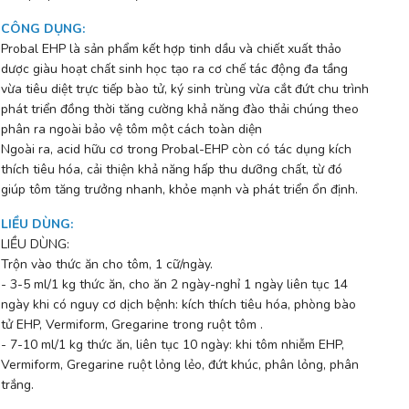
CÔNG DỤNG
:
Probal EHP là sản phẩm kết hợp tinh dầu và chiết xuất thảo
dược giàu hoạt chất sinh học tạo ra cơ chế tác động đa tầng
vừa tiêu diệt trực tiếp bào tử, ký sinh trùng vừa cắt đứt chu trình
phát triển đồng thời tăng cường khả năng đào thải chúng theo
phân ra ngoài bảo vệ tôm một cách toàn diện
Ngoài ra, acid hữu cơ trong Probal-EHP còn có tác dụng kích
thích tiêu hóa, cải thiện khả năng hấp thu dưỡng chất, từ đó
giúp tôm tăng trưởng nhanh, khỏe mạnh và phát triển ổn định.
LIỀU DÙNG
:
LIỀU DÙNG:
Trộn vào thức ăn cho tôm, 1 cữ/ngày.
- 3-5 ml/1 kg thức ăn, cho ăn 2 ngày-nghỉ 1 ngày liên tục 14
ngày khi có nguy cơ dịch bệnh: kích thích tiêu hóa, phòng bào
tử EHP, Vermiform, Gregarine trong ruột tôm .
- 7-10 ml/1 kg thức ăn, liên tục 10 ngày: khi tôm nhiễm EHP,
Vermiform, Gregarine ruột lỏng lẻo, đứt khúc, phân lỏng, phân
trắng.