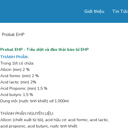
Giới thiệu
Tin Tức
Probal EHP
Probal EHP - Tiêu diệt và đào thải bào tử EHP
THÀNH PHẦN
:
Trong 1lít có chứa:
Allicin (min) 2 %
Acid formic (min) 2 %
Acid lactic (min) 2%
Acid Propionic (min) 1,5 %
Acid butyric 1,5 %
Dung môi (nước tinh khiết) vđ 1.000ml
THÀNH PHẦN NGUYÊN LIỆU:
Allicin (chiết xuất từ tỏi), acid hữu cơ: acid formic, acid lactic,
acid propionic, acid butyric, nước tinh khiết.