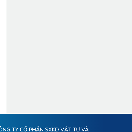
ÔNG TY CỔ PHẦN SXKD VẬT TƯ VÀ