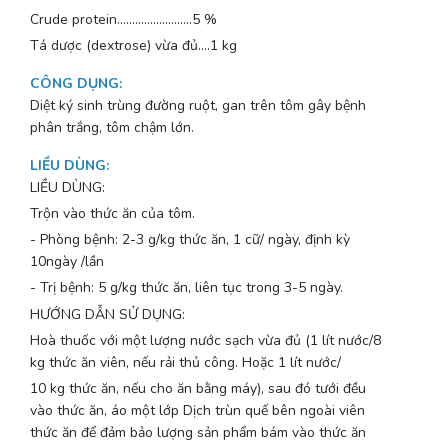
Crude protein.........................5 %
Tá dược (dextrose) vừa đủ....1 kg
CÔNG DỤNG
:
Diệt ký sinh trùng đường ruột, gan trên tôm gây bệnh
phân trắng, tôm chậm lớn.
LIỀU DÙNG
:
LIỀU DÙNG:
Trộn vào thức ăn của tôm.
- Phòng bệnh: 2-3 g/kg thức ăn, 1 cữ/ ngày, định kỳ
10ngày /lần
- Trị bệnh: 5 g/kg thức ăn, liên tục trong 3-5 ngày.
HƯỚNG DẪN SỬ DỤNG:
Hoà thuốc với một lượng nước sạch vừa đủ (1 lít nước/8
kg thức ăn viên, nếu rải thủ công. Hoặc 1 lít nước/
10 kg thức ăn, nếu cho ăn bằng máy), sau đó tưới đều
vào thức ăn, áo một lớp Dịch trùn quế bên ngoài viên
thức ăn để đảm bảo lượng sản phẩm bám vào thức ăn