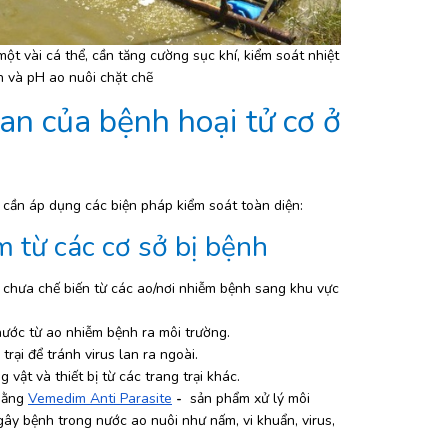
ột vài cá thể, cần tăng cường sục khí, kiểm soát nhiệt 
n và pH ao nuôi chặt chẽ
an của bệnh hoại tử cơ ở 
cần áp dụng các biện pháp kiểm soát toàn diện:
 từ các cơ sở bị bệnh
hưa chế biến từ các ao/nơi nhiễm bệnh sang khu vực 
ước từ ao nhiễm bệnh ra môi trường.
trại để tránh virus lan ra ngoài.
 vật và thiết bị từ các trang trại khác.
bằng 
Vemedim Anti Parasite
 - 
 sản phẩm xử lý môi 
ây bệnh trong nước ao nuôi như nấm, vi khuẩn, virus, 