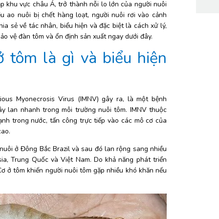
khu vực châu Á, trở thành nỗi lo lớn của người nuôi 
u ao nuôi bị chết hàng loạt, người nuôi rơi vào cảnh 
a sẻ về tác nhân, biểu hiện và đặc biệt là cách xử lý, 
bảo vệ đàn tôm và ổn định sản xuất ngay dưới đây.
 tôm là gì và biểu hiện 
ious Myonecrosis Virus (IMNV) gây ra, là một bệnh 
ây lan nhanh trong môi trường nuôi tôm. IMNV thuộc 
nh trong nước, tấn công trực tiếp vào các mô cơ của 
cao.
nuôi ở Đông Bắc Brazil và sau đó lan rộng sang nhiều 
ia, Trung Quốc và Việt Nam. Do khả năng phát triển 
ơ ở tôm khiến người nuôi tôm gặp nhiều khó khăn nếu 