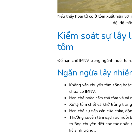
Nếu thấy hoại tử cơ ở tôm xuất hiện với m
độ, độ mặ
Kiểm soát sự lây l
tôm
Để hạn chế IMNV trong ngành nuôi tôm, 
Ngăn ngừa lây nhiễm
Không vận chuyển tôm sống hoặc c
chưa có IMNV.
Hạn chế hoặc cấm thả tôm và xả n
Xử lý tôm chết và khử trùng trang 
Hạn chế sự tiếp cận của chim, động
Thường xuyên làm sạch ao nuôi 
trường chuyên diệt các tác nhân g
ký sinh trùng...