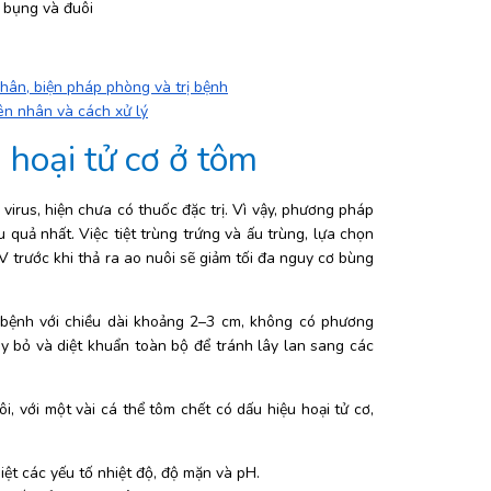
bụng và đuôi
hân, biện pháp phòng và trị bệnh
ên nhân và cách xử lý
 hoại tử cơ ở tôm 
irus, hiện chưa có thuốc đặc trị. Vì vậy, phương pháp 
quả nhất. Việc tiệt trùng trứng và ấu trùng, lựa chọn 
trước khi thả ra ao nuôi sẽ giảm tối đa nguy cơ bùng 
bệnh với chiều dài khoảng 2–3 cm, không có phương 
ủy bỏ và diệt khuẩn toàn bộ để tránh lây lan sang các 
, với một vài cá thể tôm chết có dấu hiệu hoại tử cơ, 
iệt các yếu tố nhiệt độ, độ mặn và pH.