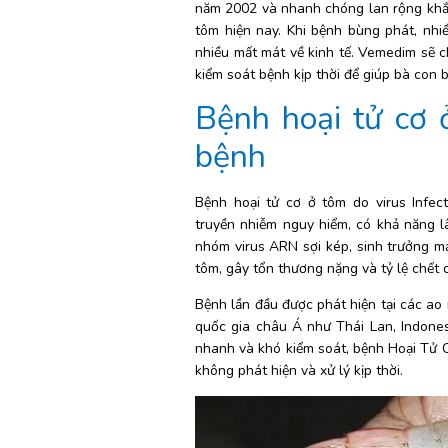
năm 2002 và nhanh chóng lan rộng khắp 
tôm hiện nay. Khi bệnh bùng phát, nhiề
nhiều mất mát về kinh tế. Vemedim sẽ chi
kiểm soát bệnh kịp thời để giúp bà con 
Bệnh hoại tử cơ ở
bệnh
Bệnh hoại tử cơ ở tôm do virus Infect
truyền nhiễm nguy hiểm, có khả năng l
nhóm virus ARN sợi kép, sinh trưởng mạ
tôm, gây tổn thương nặng và tỷ lệ chết 
Bệnh lần đầu được phát hiện tại các ao 
quốc gia châu Á như Thái Lan, Indones
nhanh và khó kiểm soát, bệnh Hoại Tử C
không phát hiện và xử lý kịp thời. 