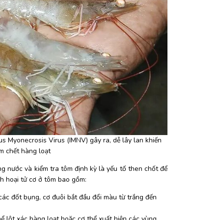
us Myonecrosis Virus (IMNV) gây ra, dễ lây lan khiến 
m chết hàng loạt
ợng nước và kiểm tra tôm định kỳ là yếu tố then chốt để 
h hoại tử cơ ở tôm bao gồm:
ác đốt bụng, cơ đuôi bắt đầu đổi màu từ trắng đến 
hể lột xác hàng loạt hoặc cơ thể xuất hiện các vùng 