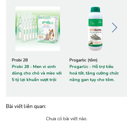
Probi 28
Progarlic (tôm)
He
Probi 28 - Men vi sinh
Progarlic - Hỗ trợ tiêu
He
dùng cho chó và mèo với
hoá tốt, tăng cường chức
kh
5 tỷ lợi khuẩn vượt trội
năng gan tụy cho tôm.
nh
Bài viết liên quan
:
Chưa có bài viết nào.