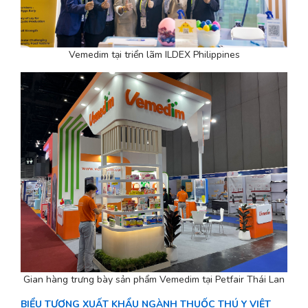
Vemedim tại triển lãm ILDEX Philippines
Gian hàng trưng bày sản phẩm Vemedim tại Petfair Thái Lan
BIỂU TƯỢNG XUẤT KHẨU NGÀNH THUỐC THÚ Y VIỆT 