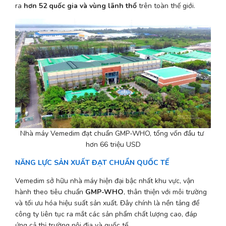
ra 
hơn 52 quốc gia và vùng lãnh thổ
 trên toàn thế giới.
Nhà máy Vemedim đạt chuẩn GMP-WHO, tổng vốn đầu tư 
hơn 66 triệu USD
NĂNG LỰC SẢN XUẤT ĐẠT CHUẨN QUỐC TẾ
Vemedim sở hữu nhà máy hiện đại bậc nhất khu vực, vận 
hành theo tiêu chuẩn 
GMP-WHO
, thân thiện với môi trường 
và tối ưu hóa hiệu suất sản xuất. Đây chính là nền tảng để 
công ty liên tục ra mắt các sản phẩm chất lượng cao, đáp 
ứng cả thị trường nội địa và quốc tế.