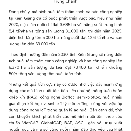
Trung Chánh
Đáng chú ý, mô hình nuôi tôm thâm canh và bán công nghiệp 
tại Kiên Giang đã có bước phát triển vượt bậc. Nếu như năm 
2020, diện tích nuôi chỉ đạt 3.685 ha với năng suất trung bình 
8,4 tấn/ha và tổng sản lượng 31.000 tấn, thì đến năm 2025, 
diện tích tăng lên 5.000 ha, năng suất đạt 12,6 tấn/ha và sản 
lượng lên đến 63.000 tấn.
Theo định hướng đến năm 2030, tỉnh Kiên Giang sẽ nâng diện 
tích nuôi tôm thâm canh công nghiệp và bán công nghiệp lên 
6.370 ha, sản lượng dự kiến đạt 78.480 tấn, chiếm khoảng 
50% tổng sản lượng tôm nuôi toàn tỉnh.
Những kết quả tích cực này có được nhờ việc đẩy mạnh ứng 
dụng các mô hình nuôi tôm tiên tiến như hệ thống tuần hoàn 
khép kín (RAS), công nghệ Biofloc, semi-biofloc, nuôi nhiều 
giai đoạn kết hợp vi sinh xử lý môi trường, cùng với việc áp 
dụng công nghệ IoT trong quản lý ao nuôi. Bên cạnh đó, tỉnh 
còn khuyến khích phát triển các mô hình nuôi tôm theo tiêu 
chuẩn VietGAP, GlobalGAP, BAP, ASC... gắn với truy xuất 
nguồn gốc và mã số vùng nuôi nhằm đáp ứng yêu cầu khắt 