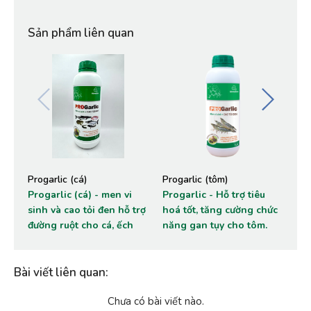
Sản phẩm liên quan
Progarlic (cá)
Progarlic (tôm)
He
Progarlic (cá) - men vi
Progarlic - Hỗ trợ tiêu
He
sinh và cao tỏi đen hỗ trợ
hoá tốt, tăng cường chức
kh
đường ruột cho cá, ếch
năng gan tụy cho tôm.
gi
Bài viết liên quan
:
Chưa có bài viết nào.