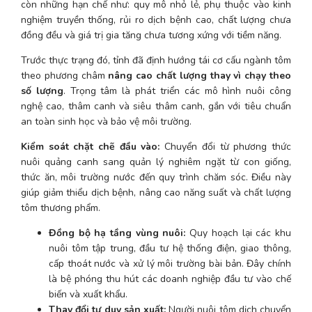
còn những hạn chế như: quy mô nhỏ lẻ, phụ thuộc vào kinh 
nghiệm truyền thống, rủi ro dịch bệnh cao, chất lượng chưa 
đồng đều và giá trị gia tăng chưa tương xứng với tiềm năng.
Trước thực trạng đó, tỉnh đã định hướng tái cơ cấu ngành tôm 
theo phương châm 
nâng cao chất lượng thay vì chạy theo 
số lượng
. Trọng tâm là phát triển các mô hình nuôi công 
nghệ cao, thâm canh và siêu thâm canh, gắn với tiêu chuẩn 
an toàn sinh học và bảo vệ môi trường.
Kiểm soát chặt chẽ đầu vào:
 Chuyển đổi từ phương thức 
nuôi quảng canh sang quản lý nghiêm ngặt từ con giống, 
thức ăn, môi trường nước đến quy trình chăm sóc. Điều này 
giúp giảm thiểu dịch bệnh, nâng cao năng suất và chất lượng 
tôm thương phẩm.
Đồng bộ hạ tầng vùng nuôi:
 Quy hoạch lại các khu 
nuôi tôm tập trung, đầu tư hệ thống điện, giao thông, 
cấp thoát nước và xử lý môi trường bài bản. Đây chính 
là bệ phóng thu hút các doanh nghiệp đầu tư vào chế 
biến và xuất khẩu.
Thay đổi tư duy sản xuất:
 Người nuôi tôm dịch chuyển 