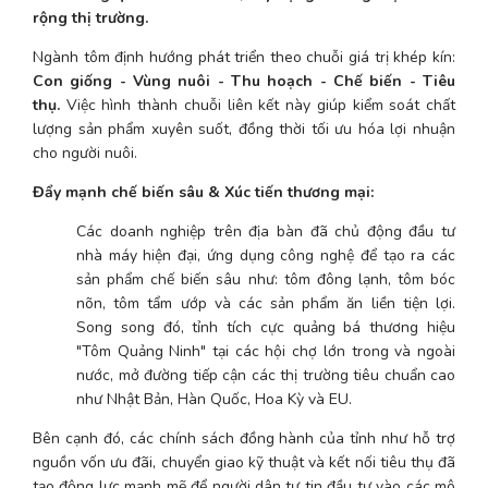
rộng thị trường.
Ngành tôm định hướng phát triển theo chuỗi giá trị khép kín: 
Con giống - Vùng nuôi - Thu hoạch - Chế biến - Tiêu 
thụ.
 Việc hình thành chuỗi liên kết này giúp kiểm soát chất 
lượng sản phẩm xuyên suốt, đồng thời tối ưu hóa lợi nhuận 
cho người nuôi.
Đẩy mạnh chế biến sâu & Xúc tiến thương mại:
Các doanh nghiệp trên địa bàn đã chủ động đầu tư 
nhà máy hiện đại, ứng dụng công nghệ để tạo ra các 
sản phẩm chế biến sâu như: tôm đông lạnh, tôm bóc 
nõn, tôm tẩm ướp và các sản phẩm ăn liền tiện lợi. 
Song song đó, tỉnh tích cực quảng bá thương hiệu 
"Tôm Quảng Ninh" tại các hội chợ lớn trong và ngoài 
nước, mở đường tiếp cận các thị trường tiêu chuẩn cao 
như Nhật Bản, Hàn Quốc, Hoa Kỳ và EU.
Bên cạnh đó, các chính sách đồng hành của tỉnh như hỗ trợ 
nguồn vốn ưu đãi, chuyển giao kỹ thuật và kết nối tiêu thụ đã 
tạo động lực mạnh mẽ để người dân tự tin đầu tư vào các mô 