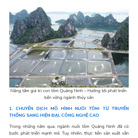
Nâng tầm giá trị con tôm Quảng Ninh – Hướng tới phát triển 
bền vững ngành thủy sản
1. CHUYỂN DỊCH MÔ HÌNH NUÔI TÔM: TỪ TRUYỀN 
THỐNG SANG HIỆN ĐẠI, CÔNG NGHỆ CAO
Trong những năm qua, ngành nuôi tôm Quảng Ninh đã có 
bước phát triển mạnh mẽ. Tuy nhiên, thực tiễn sản xuất vẫn 