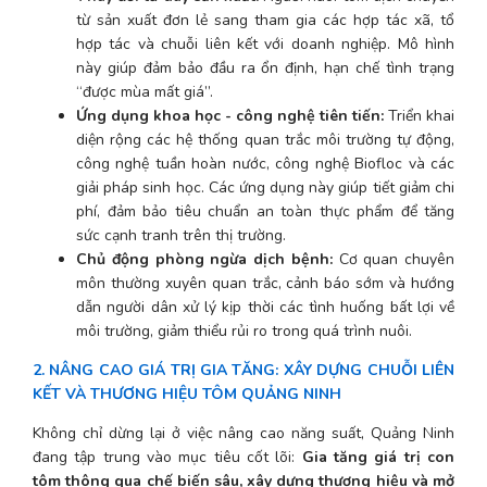
từ sản xuất đơn lẻ sang tham gia các hợp tác xã, tổ 
hợp tác và chuỗi liên kết với doanh nghiệp. Mô hình 
này giúp đảm bảo đầu ra ổn định, hạn chế tình trạng 
“được mùa mất giá”.
Ứng dụng khoa học - công nghệ tiên tiến:
 Triển khai 
diện rộng các hệ thống quan trắc môi trường tự động, 
công nghệ tuần hoàn nước, công nghệ Biofloc và các 
giải pháp sinh học. Các ứng dụng này giúp tiết giảm chi 
phí, đảm bảo tiêu chuẩn an toàn thực phẩm để tăng 
sức cạnh tranh trên thị trường.
Chủ động phòng ngừa dịch bệnh:
 Cơ quan chuyên 
môn thường xuyên quan trắc, cảnh báo sớm và hướng 
dẫn người dân xử lý kịp thời các tình huống bất lợi về 
môi trường, giảm thiểu rủi ro trong quá trình nuôi.
2. NÂNG CAO GIÁ TRỊ GIA TĂNG: XÂY DỰNG CHUỖI LIÊN 
KẾT VÀ THƯƠNG HIỆU TÔM QUẢNG NINH
Không chỉ dừng lại ở việc nâng cao năng suất, Quảng Ninh 
đang tập trung vào mục tiêu cốt lõi: 
Gia tăng giá trị con 
tôm thông qua chế biến sâu, xây dựng thương hiệu và mở 