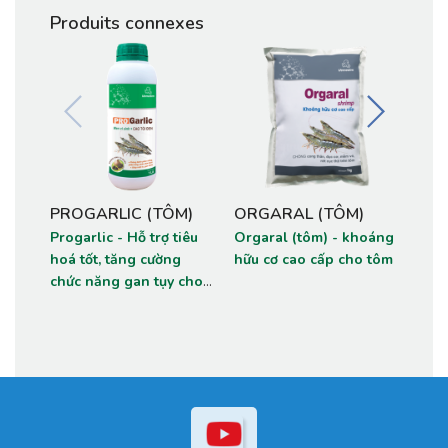
Produits connexes
PROGARLIC (TÔM)
ORGARAL (TÔM)
MUL
Progarlic - Hỗ trợ tiêu
Orgaral (tôm) - khoáng
Mult
hoá tốt, tăng cường
hữu cơ cao cấp cho tôm
Enzy
chức năng gan tụy cho
tôm 
tôm.
tăng
khỏ