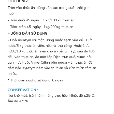
LIỀU DÙNG:
Trộn vào thức ăn, dùng liên tục trong suốt thời gian
nuôi
- Tôm dưới 45 ngày : 1 kg/100 kg thức ăn
- Tôm trên 45 ngày : 1kg/200kg thức ăn
HƯỚNG DẪN SỬ DỤNG:
- Hoà Xylazym với một lượng nước sạch vừa đủ (1 lít
nước/8 kg thức ăn viên, nếu rải thủ công. Hoặc 1 lít
nước/10 kg thức ăn, nếu cho ăn bằng máy), sau đó tưới
đều vào thức ăn, áo một lớp Dịch trùn quế, Vime-dầu
gan mực hoặc Vime-Cithin bên ngoài viên thức ăn để
đảm bảo Xylazym bám vào thức ăn và kích thích tôm ăn
nhiều.
* Thời gian ngừng sử dụng: 0 ngày
CONSERVATION
:
0
Nơi khô mát, tránh ánh nắng trực tiếp. Nhiệt độ ≤25
C,
Ẩm độ ≤75%.