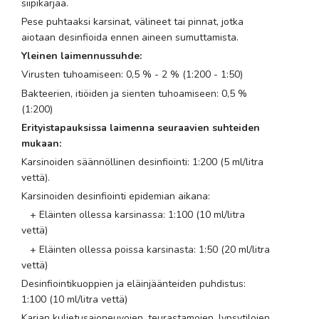
siipikarjaa.
Pese puhtaaksi karsinat, välineet tai pinnat, jotka
aiotaan desinfioida ennen aineen sumuttamista.
Yleinen laimennussuhde:
Virusten tuhoamiseen: 0,5 % - 2 % (1:200 - 1:50)
Bakteerien, itiöiden ja sienten tuhoamiseen: 0,5 %
(1:200)
Erityistapauksissa laimenna seuraavien suhteiden
mukaan:
Karsinoiden säännöllinen desinfiointi: 1:200 (5 ml/litra
vettä).
Karsinoiden desinfiointi epidemian aikana:
+ Eläinten ollessa karsinassa: 1:100 (10 ml/litra
vettä)
+ Eläinten ollessa poissa karsinasta: 1:50 (20 ml/litra
vettä)
Desinfiointikuoppien ja eläinjäänteiden puhdistus:
1:100 (10 ml/litra vettä)
Karjan kuljetusajoneuvojen, teurastamojen, lypsytilojen