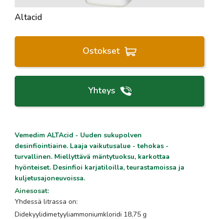
Altacid
Ostokset
Yhteys
Vemedim ALTAcid - Uuden sukupolven
desinfiointiaine. Laaja vaikutusalue - tehokas -
turvallinen. Miellyttävä mäntytuoksu, karkottaa
hyönteiset. Desinfioi karjatiloilla, teurastamoissa ja
kuljetusajoneuvoissa.
Ainesosat
:
Yhdessä litrassa on:
Didekyylidimetyyliammoniumkloridi 18,75 g