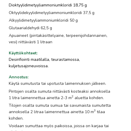
Dioktyylidimetyyliammoniumkloridi 18,75 g
Oktyylidekyylidimetyyliammoniumkloridi 37,5 g
Alkyylidimetyyliammoniumkloridi 50 g
Glutaarialdehydi 62,5 g
Apuaineet (pintakäsittelyaine, terpeenijohdannainen,
vesi) riittävästi 1 litraan
Käyttökohteet
:
Desinfiointi maatilalla, teurastamossa,
kuljetusajoneuvoissa.
Annostus
:
Käytä sumutusta tai upotusta laimennuksen jälkeen.
Pintojen osalta sumuta riittävästi kosteaksi annoksella
2
1 litra laimennettua ainetta 2-3 m
aluetta kohden.
Tilojen osalta sumuta sumua tai savumaista sumutetta
3
annoksella 2 litraa laimennettua ainetta 10 m
tilaa
kohden.
Voidaan sumuttaa myös paikoissa, joissa on karjaa tai