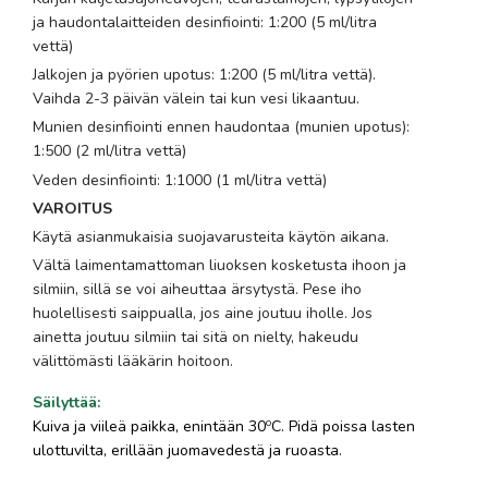
ja haudontalaitteiden desinfiointi: 1:200 (5 ml/litra
vettä)
Jalkojen ja pyörien upotus: 1:200 (5 ml/litra vettä).
Vaihda 2-3 päivän välein tai kun vesi likaantuu.
Munien desinfiointi ennen haudontaa (munien upotus):
1:500 (2 ml/litra vettä)
Veden desinfiointi: 1:1000 (1 ml/litra vettä)
VAROITUS
Käytä asianmukaisia suojavarusteita käytön aikana.
Vältä laimentamattoman liuoksen kosketusta ihoon ja
silmiin, sillä se voi aiheuttaa ärsytystä. Pese iho
huolellisesti saippualla, jos aine joutuu iholle. Jos
ainetta joutuu silmiin tai sitä on nielty, hakeudu
välittömästi lääkärin hoitoon.
Säilyttää
:
o
Kuiva ja viileä paikka, enintään 30
C. Pidä poissa lasten
ulottuvilta, erillään juomavedestä ja ruoasta.