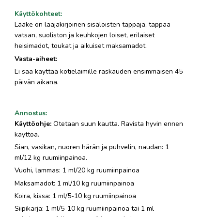
Käyttökohteet
:
Lääke on laajakirjoinen sisäloisten tappaja, tappaa
vatsan, suoliston ja keuhkojen loiset, erilaiset
heisimadot, toukat ja aikuiset maksamadot.
Vasta-aiheet:
Ei saa käyttää kotieläimille raskauden ensimmäisen 45
päivän aikana.
Annostus
:
Käyttöohje:
Otetaan suun kautta. Ravista hyvin ennen
käyttöä.
Sian, vasikan, nuoren härän ja puhvelin, naudan: 1
ml/12 kg ruumiinpainoa.
Vuohi, lammas: 1 ml/20 kg ruumiinpainoa
Maksamadot: 1 ml/10 kg ruumiinpainoa
Koira, kissa: 1 ml/5-10 kg ruumiinpainoa
Siipikarja: 1 ml/5-10 kg ruumiinpainoa tai 1 ml