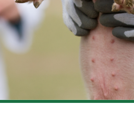
department:
(+84) 913 105 422
mer service:
(+84) 918 512 995 (WhatsApp)
vemedim.vn
vemedim.vn