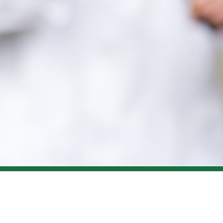
Sale 
Custo
info@
vmd@